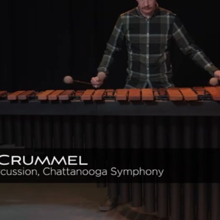
MAJESTIC 代言藝術
演出曲目：Lute Suite No. 
演奏型號：MAJE
家 Chad Crummel，以細膩而深邃的觸鍵，詮釋巴哈《L
氣中自然流動、延展，彷彿隨呼吸起伏。
ESTIC Concert Black 系列 M6
。