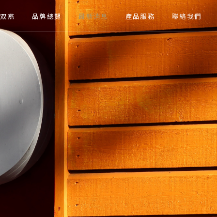
關於双燕
品牌總