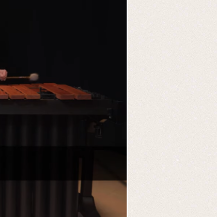
家：Chad Crumme
l
1 in E minor, BWV 996
STIC M650DB
ute Suite No. 1 in E minor, BW
50DB，外觀典雅精緻，映襯花梨木獨有的溫暖共鳴，