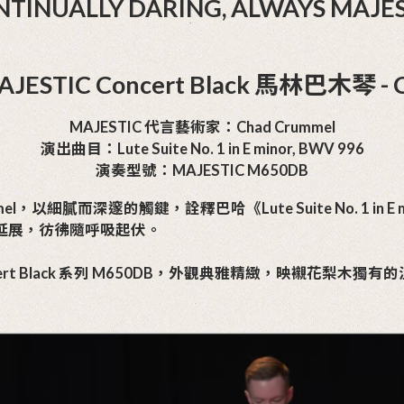
oncert Black 馬林巴木琴 - Chad Crumme
CONTINUALLY DARIN
繹 ｜MAJESTIC Concert B