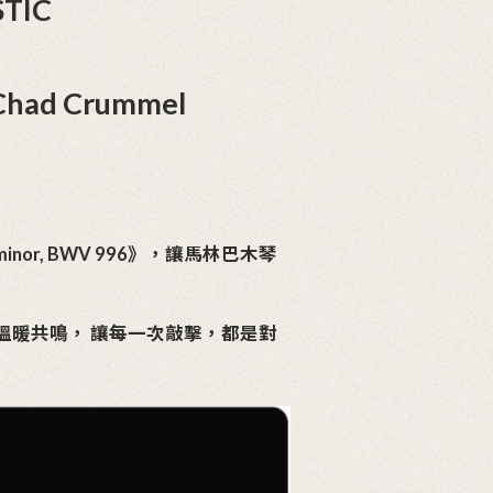
l
G, ALWAYS MAJESTIC
lack 馬林巴木琴 - Chad Cru