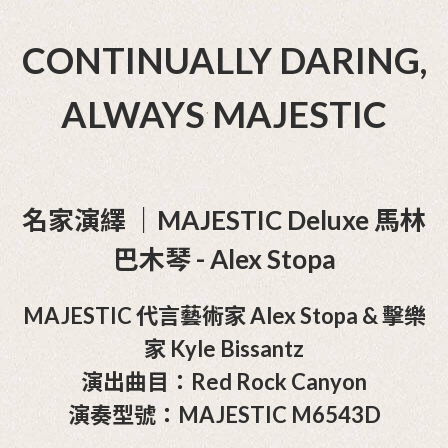
CONTINUALLY DARING,
ALWAYS MAJESTIC
名家演繹 ｜MAJESTIC Deluxe 馬林
巴木琴 - Alex Stopa
MAJESTIC 代言藝術家 Alex Stopa & 擊樂
家 Kyle Bissantz
演出曲目：Red Rock Canyon
演奏型號：MAJESTIC M6543D