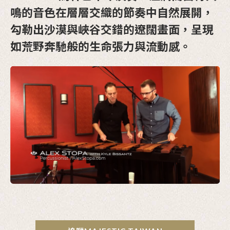
鳴的音色在層層交織的節奏中自然展開，
勾勒出沙漠與峽谷交錯的遼闊畫面，呈現
如荒野奔馳般的生命張力與流動感。