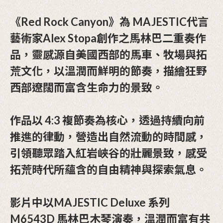
《Red Rock Canyon》為 MAJESTIC代言
藝術家Alex Stopa創作之馬林巴二重奏作
品，靈感源自美國西部的馬車、牧場與拓
荒文化，以溫潤而鮮明的節奏，描繪狂野
西部遼闊而富含生命力的景致。
作品以 4:3 複節奏為核心，透過持續向前
推進的律動，營造出自然流動的時間感，
引領聽眾踏入紅岩峽谷的壯麗景致，感受
拓荒時代所蘊含的自由精神與探索氣息。
影片中以MAJESTIC Deluxe 系列
M6543D 馬林巴木琴演奏，溫潤而富有共