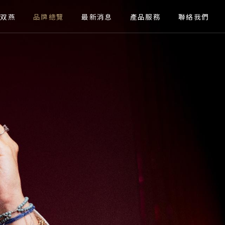
關於双燕
品牌總