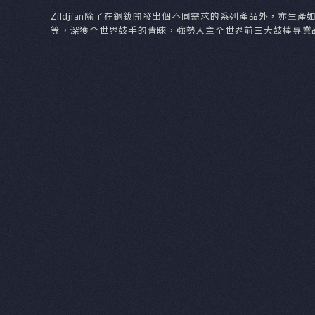
Zildjian
走過400年，ZildJian身為當今全世界
球銷售量仍持續地以倍數成長，無疑是對Zil
Zildjian除了在銅鈸開發出個不同需求
等，深獲全世界鼓手的青睞，強勢入主全世