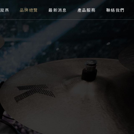
關於双燕
品牌總