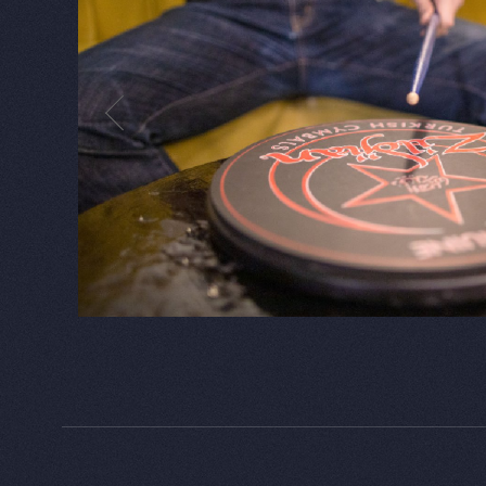
其他銅鈸
Others
Zildjian亦生產高品質的室內樂銅鈸、鼓
從一而終的好聲音，不因音樂風格而有