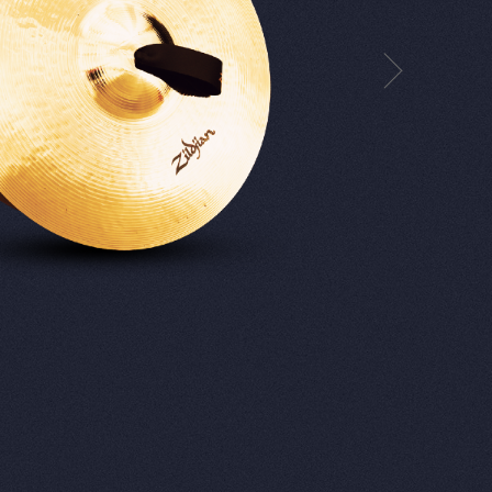
K Series
A Series
L80
【沉穩而豐富】
全系列平光表面，繁複的手工敲打創造出精緻
常成熟沈穩的聲音，除流行樂外，在爵士及現
代表性演奏家有Gregg Bissonette、Elvin Jones、
Starkey、Roger Taylor等