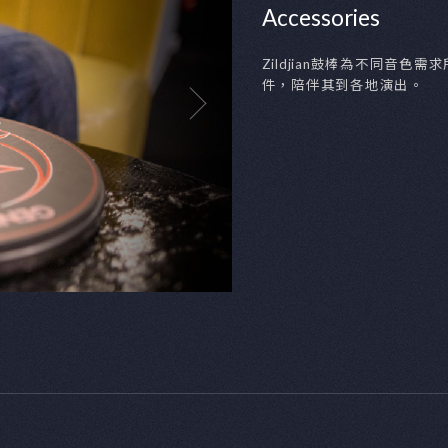
鈸、吊鈸、鑼…等，Zildjian以不同的樂器，呈現
所侷限