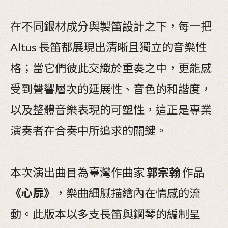
在不同銀材成分與製笛設計之下，每一把
Altus 長笛都展現出清晰且獨立的音樂性
格；當它們彼此交織於重奏之中，更能感
受到聲響層次的延展性、音色的和諧度，
以及整體音樂表現的可塑性，這正是專業
演奏者在合奏中所追求的關鍵。
本次演出曲目為臺灣作曲家
郭宗翰
作品
《心扉》
，樂曲細膩描繪內在情感的流
動。此版本以多支長笛與鋼琴的編制呈