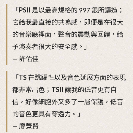
「
PSII
是以最高規格的 997 銀所鑄造；
它給我最直接的共鳴感，即便是在很大
的音樂廳裡面，聲音的震動與回饋，給
予演奏者很大的安全感。」
— 許佑佳
「
TS
在跳躍性以及音色延展方面的表現
都非常出色；
TSII
讓我的低音更有自
信，好像細胞外又多了一層保護，低音
的音色更具有穿透力。」
— 廖薏賢