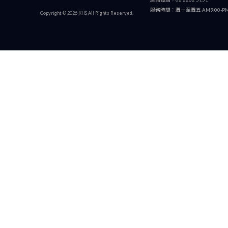
READ MOR
RE
產品服務
公
erfly
Hercules
Hohner
維修團隊
最