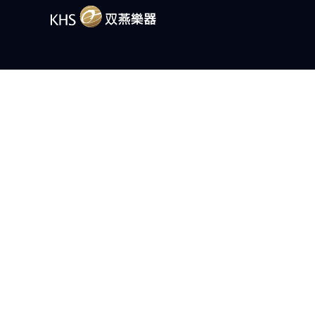
READ MO
PREV
品牌總覽
Altus
Aulos
Azumi
Butt