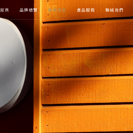
關於双燕
品牌總