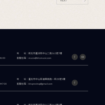
JUPITER中低音
長號系列樂器，本手冊將協助
感謝您購買JUPITER的中
法，請仔細地閱讀本手
助您了解基本的組裝與保養
本手冊能幫助您解決您對
冊，因為我們衷心地希望這
程更愉快。
樂器的疑惑，讓您學習的過程