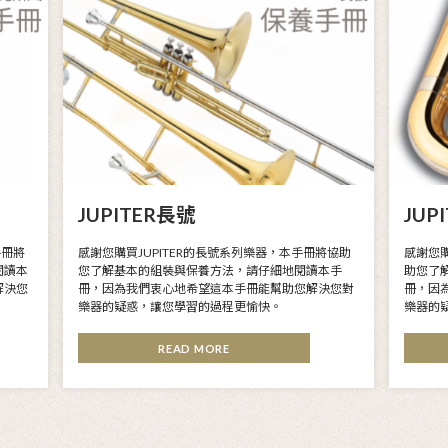
JUPITER滴波
長笛系列樂器，本手冊將協助
感謝您購買JUPITER的
方法，請仔細地閱讀本手
您了解基本的組裝與保養方
這本手冊能幫助您解決您對
冊，因為我們衷心地希望這
過程更愉快。
樂器的疑惑，讓您學習的過
RE
READ MOR