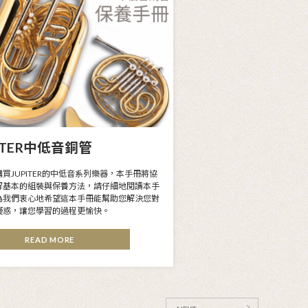
彎管長笛
JUPITER單簧管
滴波彎管長笛，本手冊將協助
感謝您購買JUPITER的單
法，請仔細地閱讀本手
了解基本的組裝與保養方法
本手冊能幫助您解決您對
因為我們衷心地希望這本手
程更愉快。
的疑惑，讓您學習的過程更愉
E
READ MORE