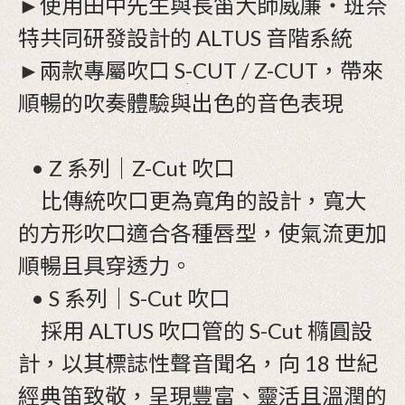
►使用田中先生與長笛大師威廉・班奈
特共同研發設計的 ALTUS 音階系統
►兩款專屬吹口 S-CUT / Z-CUT，帶來
順暢的吹奏體驗與出色的音色表現
• Z 系列｜Z-Cut 吹口
比傳統吹口更為寬角的設計，寬大
的方形吹口適合各種唇型，使氣流更加
順暢且具穿透力。
• S 系列｜S-Cut 吹口
採用 ALTUS 吹口管的 S-Cut 橢圓設
計，以其標誌性聲音聞名，向 18 世紀
經典笛致敬，呈現豐富、靈活且溫潤的