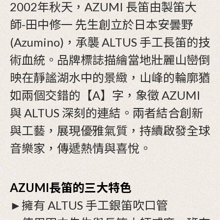
2002年秋天，AZUMI 長笛由製笛大
師-田中修一 先生創立於日本安曇野
(Azumino)，承襲 ALTUS 手工長笛的技
術血統。品牌標誌描繪當地壯麗山巒倒
映在靜謐湖水中的景緻，山峰的輪廓猶
如兩個交錯的【A】字，象徵 AZUMI
與 ALTUS 深刻的連結。兩者結合創新
與工藝，展現優雅氣質，持續啟發全球
音樂家，傳遞熱情與喜悅。
AZUMI長笛的三大特色
►擁有 ALTUS 手工銀笛吹口管