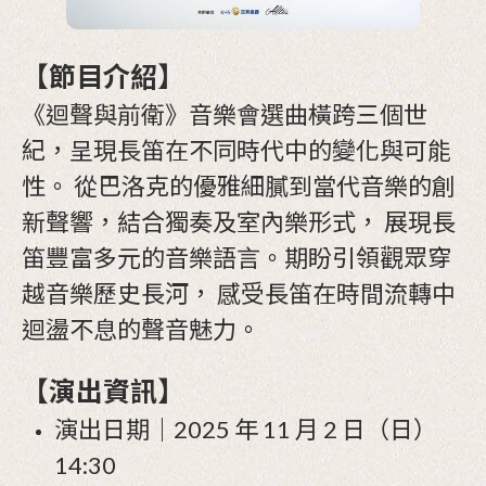
【節目介紹】
《迴聲與前衛》音樂會選曲橫跨三個世
紀，呈現長笛在不同時代中的變化與可能
性。 從巴洛克的優雅細膩到當代音樂的創
新聲響，結合獨奏及室內樂形式， 展現長
笛豐富多元的音樂語言。期盼引領觀眾穿
越音樂歷史長河， 感受長笛在時間流轉中
迴盪不息的聲音魅力。
【演出資訊】
演出日期｜2025 年 11 月 2 日（日）
14:30