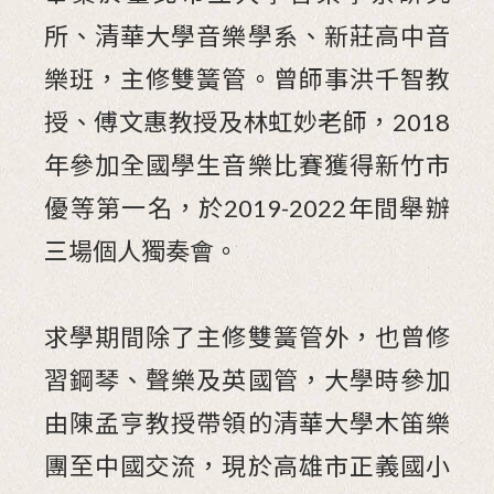
所、清華大學音樂學系、新莊高中音
樂班，主修雙簧管。曾師事洪千智教
授、傅文惠教授及林虹妙老師，2018
年參加全國學生音樂比賽獲得新竹市
優等第一名，於2019-2022年間舉辦
三場個人獨奏會。
求學期間除了主修雙簧管外，也曾修
習鋼琴、聲樂及英國管，大學時參加
由陳孟亨教授帶領的清華大學木笛樂
團至中國交流，現於高雄市正義國小