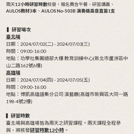
兩天
12小時研習時數
核發，報名費含午餐、研習講義、
AULOS教材3本
、
AULOS No-503B 演奏級高音直笛1支
▍研習場次
臺北場
日期：2024/07/02(二) - 2024/07/03(三)
時間：09:00-16:00
地點：功學社集團總部大樓 教育訓練中心(新北市蘆洲區中
山二路162號6樓)
高雄場
日期：2024/07/04(四) - 2024/07/05(五)
時間：09:00-16:00
地點：博凱高雄譜集分公司 演藝廳(高雄市新興區大同一路
198-4號2樓)
▍研習時數
臺北場與高雄場皆為兩天之研習課程。兩天課程全程參
與，將核發
研習時數12小時
。