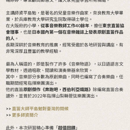
楊婷婷，專業顧問鄭惠文，讓大家完整學習所有精隨。
主講師資平島勉，是著名的兒童音樂作曲家，奈良教育大學畢
業，於兵庫教育大學研究生院取得碩士學位。
在大阪府的小學，
從事音樂教師工作40餘年
，擔任
東京直笛協
會理事
，也是
日本國內第一個在音樂雜誌上發表原創直笛作品
的人
。
長期深耕於音樂教育的推廣，經常受邀於各地研習與講座，有
非常深厚且豐富的教學經驗。
最為人稱道的，即是製作了許多《音樂物語》，以日語語言文
學教材，透過唱歌、閱讀和演奏樂器來欣賞。
其中，音樂部分多數為原創樂曲，同時也編寫了合奏樂曲，任
職期間經常指揮樂團演出。
他的直笛
原創傑作《奔跑吧，西伯利亞鐵路》
除編寫直笛合奏
譜外，並曾於2022年指揮山梨縣管弦樂團演出。
>>
直笛大師平島勉對臺灣的問候
>>
更多師資簡介
此外，本次研習精心準備「
超值回饋
」